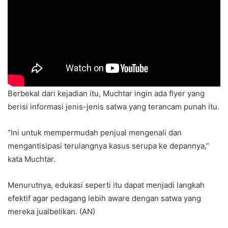
“Beberapa sosialisasi yang kami lakukan, cukup banyak
masyarakat yang aware. Kemudian mengembalikan satwa
dan tanaman ke BKSDA,” kata Mamat.
Ketua Paguyuban Pasar Splendid Malang Muchtar
Kamaludin mengaku terkejut ketika mengetahui ada
pembeli terjerat hukum akibat memelihara ikan liar.
Berbekal dari kejadian itu, Muchtar ingin ada flyer yang
berisi informasi jenis-jenis satwa yang terancam punah itu.
“Ini untuk mempermudah penjual mengenali dan
mengantisipasi terulangnya kasus serupa ke depannya,”
kata Muchtar.
Menurutnya, edukasi seperti itu dapat menjadi langkah
efektif agar pedagang lebih aware dengan satwa yang
mereka jualbelikan. (AN)