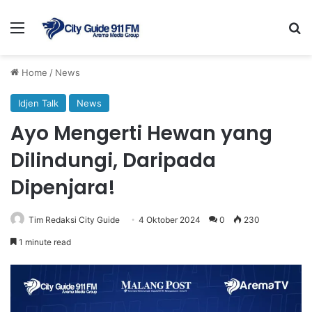
Menu
Se
Home
/
News
Idjen Talk
News
Ayo Mengerti Hewan yang
Dilindungi, Daripada
Dipenjara!
Tim Redaksi City Guide
4 Oktober 2024
0
230
1 minute read