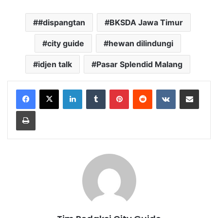
#dispangtan
BKSDA Jawa Timur
city guide
hewan dilindungi
idjen talk
Pasar Splendid Malang
LinkedIn
Tumblr
Pinterest
Reddit
VKontakte
Share via Email
Print