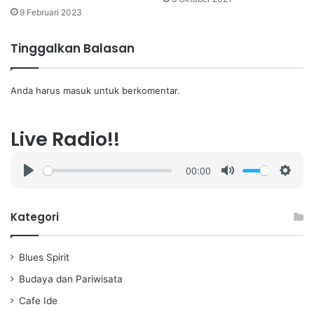
9 Februari 2023
Tinggalkan Balasan
Anda harus
masuk
untuk berkomentar.
Live Radio!!
00:00
P
M
S
l
u
e
a
t
t
Kategori
y
e
t
i
Blues Spirit
n
g
Budaya dan Pariwisata
s
Cafe Ide