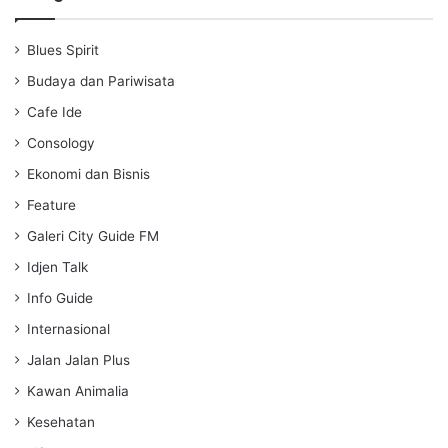
y
e
t
i
Blues Spirit
n
g
Budaya dan Pariwisata
s
Cafe Ide
Consology
Ekonomi dan Bisnis
Feature
Galeri City Guide FM
Idjen Talk
Info Guide
Internasional
Jalan Jalan Plus
Kawan Animalia
Kesehatan