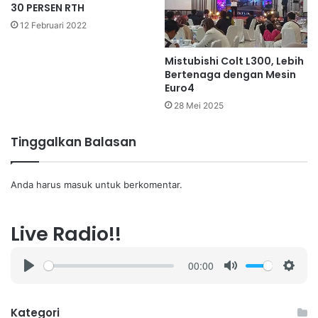
30 PERSEN RTH
12 Februari 2022
Mistubishi Colt L300, Lebih
Bertenaga dengan Mesin
Euro4
28 Mei 2025
Tinggalkan Balasan
Anda harus
masuk
untuk berkomentar.
Live Radio!!
00:00
P
M
S
l
u
e
a
t
t
Kategori