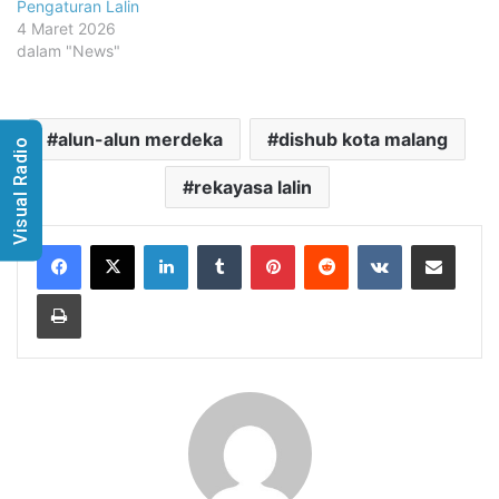
Pengaturan Lalin
4 Maret 2026
dalam "News"
alun-alun merdeka
dishub kota malang
Visual Radio
rekayasa lalin
LinkedIn
Tumblr
Pinterest
Reddit
VKontakte
Share via Email
Print