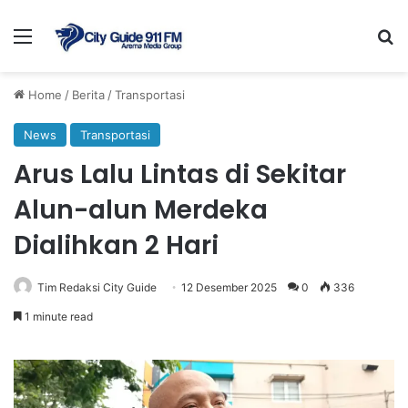
Menu
Se
Home
/
Berita
/
Transportasi
News
Transportasi
Arus Lalu Lintas di Sekitar
Alun-alun Merdeka
Dialihkan 2 Hari
Tim Redaksi City Guide
12 Desember 2025
0
336
1 minute read