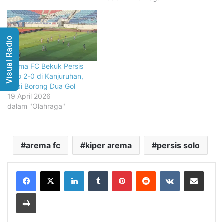
Visual Radio
Arema FC Bekuk Persis
Solo 2-0 di Kanjuruhan,
Gabi Borong Dua Gol
19 April 2026
dalam "Olahraga"
arema fc
kiper arema
persis solo
LinkedIn
Tumblr
Pinterest
Reddit
VKontakte
Share via Email
Print