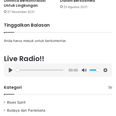
Diminta Berkontribusi
Dalam Bersosmed
Untuk Lingkungan
25 Agustus 2021
27 November 2021
Tinggalkan Balasan
Anda harus
masuk
untuk berkomentar.
Live Radio!!
00:00
P
M
S
l
u
e
a
t
t
Kategori
y
e
t
i
Blues Spirit
n
g
Budaya dan Pariwisata
s