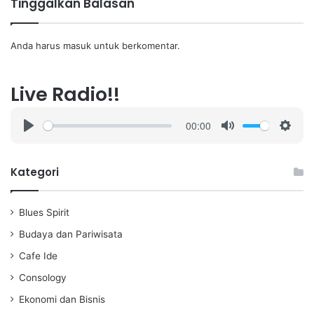
Tinggalkan Balasan
Anda harus
masuk
untuk berkomentar.
Live Radio!!
00:00
P
M
S
l
u
e
a
t
t
Kategori
y
e
t
i
Blues Spirit
n
g
Budaya dan Pariwisata
s
Cafe Ide
Consology
Ekonomi dan Bisnis