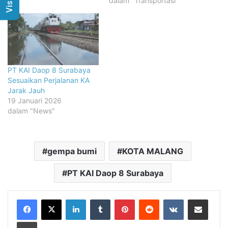
dalam "Transportasi"
PT KAI Daop 8 Surabaya
Sesuaikan Perjalanan KA
Jarak Jauh
19 Januari 2026
dalam "News"
gempa bumi
KOTA MALANG
PT KAI Daop 8 Surabaya
LinkedIn
Tumblr
Pinterest
Reddit
VKontakte
Share via Email
Print