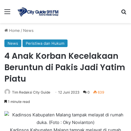
Menu
Se
Home
/
News
News
Peristiwa dan Hukum
4 Anak Korban Kecelakaan
Beruntun di Pakis Jadi Yatim
Piatu
Tim Redaksi City Guide
12 Juni 2023
0
639
1 minute read
Kadinsos Kabupaten Malang tampak melayat di rumah