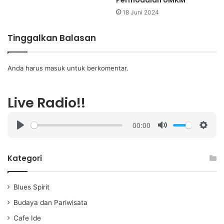
Permodalan UMKM
18 Juni 2024
Tinggalkan Balasan
Anda harus
masuk
untuk berkomentar.
Live Radio!!
00:00
P
M
S
l
u
e
a
t
t
Kategori
y
e
t
i
Blues Spirit
n
g
Budaya dan Pariwisata
s
Cafe Ide