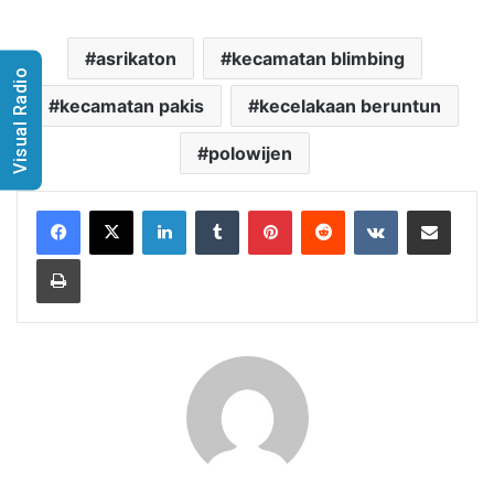
asrikaton
kecamatan blimbing
Visual Radio
kecamatan pakis
kecelakaan beruntun
polowijen
LinkedIn
Tumblr
Pinterest
Reddit
VKontakte
Share via Email
Print