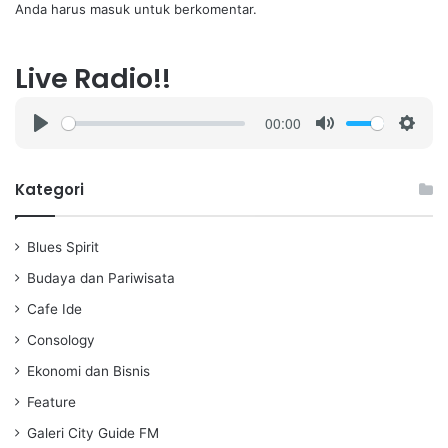
Anda harus
masuk
untuk berkomentar.
Live Radio!!
00:00
P
M
S
l
u
e
a
t
t
Kategori
y
e
t
i
Blues Spirit
n
g
Budaya dan Pariwisata
s
Cafe Ide
Consology
Ekonomi dan Bisnis
Feature
Galeri City Guide FM