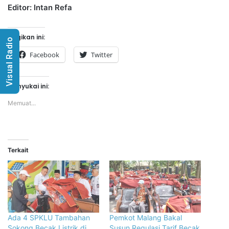
Editor: Intan Refa
Bagikan ini:
Visual Radio
Facebook
Twitter
Menyukai ini:
Memuat...
Terkait
Ada 4 SPKLU Tambahan
Pemkot Malang Bakal
Sokong Becak Listrik di
Susun Regulasi Tarif Becak