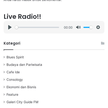
Live Radio!!
00:00
P
M
S
l
u
e
a
t
t
Kategori
y
e
t
i
Blues Spirit
n
g
Budaya dan Pariwisata
s
Cafe Ide
Consology
Ekonomi dan Bisnis
Feature
Galeri City Guide FM