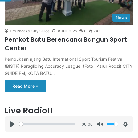
News
Tim Redaksi City Guide
18 Juli 2025
0
242
Pemkot Batu Berencana Bangun Sport
Center
Pembukaan ajang Batu International Sport Tourism Festival
(BISTF) Paragliding Accuracy League. (Foto : Asrur Rodzi) CITY
GUIDE FM, KOTA BATU…
Read More »
Live Radio!!
00:00
P
M
S
l
u
e