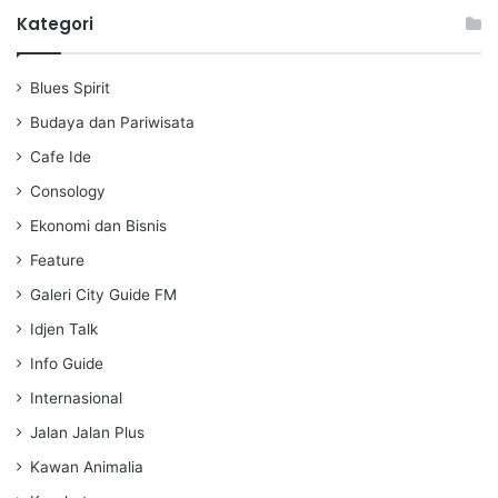
a
t
t
Kategori
y
e
t
i
Blues Spirit
n
g
Budaya dan Pariwisata
s
Cafe Ide
Consology
Ekonomi dan Bisnis
Feature
Galeri City Guide FM
Idjen Talk
Info Guide
Internasional
Jalan Jalan Plus
Kawan Animalia