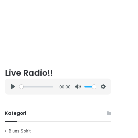
Live Radio!!
00:00
P
M
S
l
u
e
a
t
t
Kategori
y
e
t
i
n
Blues Spirit
g