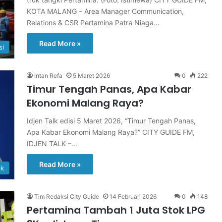
KOTA MALANG – Area Manager Communication,
Relations & CSR Pertamina Patra Niaga…
Read More »
si
Intan Refa
5 Maret 2026
0
222
Timur Tengah Panas, Apa Kabar
Ekonomi Malang Raya?
Idjen Talk edisi 5 Maret 2026, “Timur Tengah Panas,
Apa Kabar Ekonomi Malang Raya?” CITY GUIDE FM,
IDJEN TALK –…
Read More »
lk
Tim Redaksi City Guide
14 Februari 2026
0
148
Pertamina Tambah 1 Juta Stok LPG