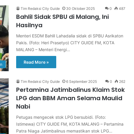
Tim Redaksi City Guide
30 Oktober 2025
0
487
Bahlil Sidak SPBU di Malang, Ini
Hasilnya
Menteri ESDM Bahlil Lahadalia sidak di SPBU Asrikaton
Pakis. (Foto: Heri Prasetyo) CITY GUIDE FM, KOTA
MALANG – Menteri Energi…
Read More »
an
Tim Redaksi City Guide
6 September 2025
0
262
Pertamina Jatimbalinus Klaim Stok
LPG dan BBM Aman Selama Maulid
Nabi
Petugas mengecek stok LPG bersubidi. (Foto:
Istimewa) CITY GUIDE FM, KOTA MALANG – Pertamina
Patra Niaga Jatimbalinus memastikan stok LPG…