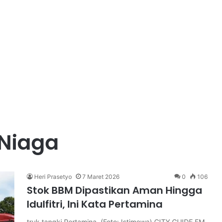
 Niaga
Heri Prasetyo
7 Maret 2026
0
106
Stok BBM Dipastikan Aman Hingga
Idulfitri, Ini Kata Pertamina
truk tangki Pertamina. (Foto: Istimewa) CITY GUIDE FM,