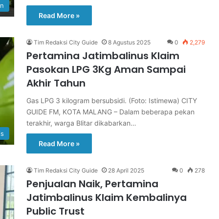
an
Read More »
Tim Redaksi City Guide
8 Agustus 2025
0
2,279
Pertamina Jatimbalinus Klaim
Pasokan LPG 3Kg Aman Sampai
Akhir Tahun
Gas LPG 3 kilogram bersubsidi. (Foto: Istimewa) CITY
GUIDE FM, KOTA MALANG – Dalam beberapa pekan
terakhir, warga Blitar dikabarkan…
is
Read More »
Tim Redaksi City Guide
28 April 2025
0
278
Penjualan Naik, Pertamina
Jatimbalinus Klaim Kembalinya
Public Trust