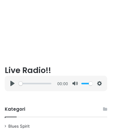
Live Radio!!
00:00
P
M
S
l
u
e
a
t
t
Kategori
y
e
t
i
n
Blues Spirit
g