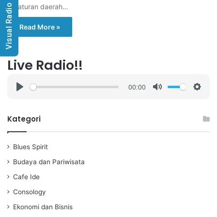
Visual Radio
peraturan daerah…
Read More »
Live Radio!!
00:00
P
M
S
l
u
e
a
t
t
Kategori
y
e
t
i
Blues Spirit
n
g
Budaya dan Pariwisata
s
Cafe Ide
Consology
Ekonomi dan Bisnis