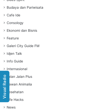
n
g
Budaya dan Pariwisata
s
Cafe Ide
Consology
Ekonomi dan Bisnis
Feature
Galeri City Guide FM
Idjen Talk
Info Guide
Internasional
Visual Radio
Jalan Jalan Plus
Kawan Animalia
Kesehatan
Life Hacks
News