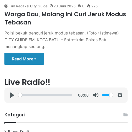
Tim Redaksi City Guide
20 Juni 2025
0
225
Warga Dau, Malang Ini Curi Jeruk Modus
Tebasan
Polisi bekuk pencuri jeruk modus tebasan. (Foto : Istimewa)
CITY GUIDE FM, KOTA BATU – Satreskrim Polres Batu
menangkap seorang…
Read More »
Live Radio!!
00:00
P
M
S
l
u
e
a
t
t
Kategori
y
e
t
i
Blues Spirit