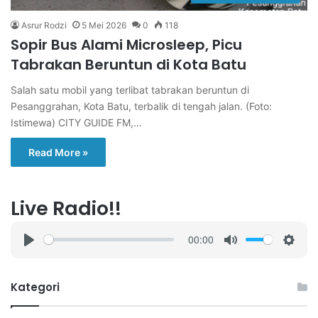
Asrur Rodzi
5 Mei 2026
0
118
Sopir Bus Alami Microsleep, Picu
Tabrakan Beruntun di Kota Batu
Salah satu mobil yang terlibat tabrakan beruntun di
Pesanggrahan, Kota Batu, terbalik di tengah jalan. (Foto:
Istimewa) CITY GUIDE FM,…
Read More »
Live Radio!!
00:00
P
M
S
l
u
e
a
t
t
Kategori
y
e
t
i