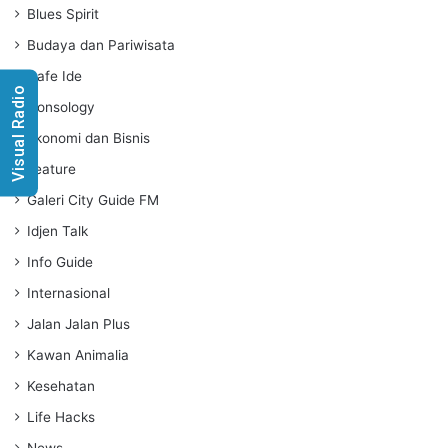
Blues Spirit
n
g
Budaya dan Pariwisata
s
Cafe Ide
Visual Radio
Consology
Ekonomi dan Bisnis
Feature
Galeri City Guide FM
Idjen Talk
Info Guide
Internasional
Jalan Jalan Plus
Kawan Animalia
Kesehatan
Life Hacks
News