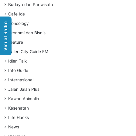
g
Budaya dan Pariwisata
s
Cafe Ide
Consology
Visual Radio
Ekonomi dan Bisnis
Feature
Galeri City Guide FM
Idjen Talk
Info Guide
Internasional
Jalan Jalan Plus
Kawan Animalia
Kesehatan
Life Hacks
News