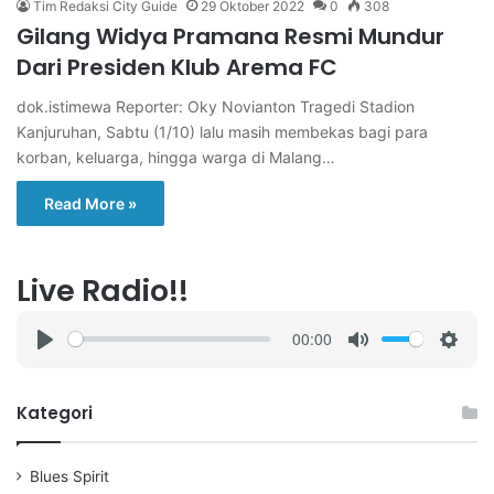
Tim Redaksi City Guide
29 Oktober 2022
0
308
Gilang Widya Pramana Resmi Mundur
Dari Presiden Klub Arema FC
dok.istimewa Reporter: Oky Novianton Tragedi Stadion
Kanjuruhan, Sabtu (1/10) lalu masih membekas bagi para
korban, keluarga, hingga warga di Malang…
Read More »
Live Radio!!
00:00
P
M
S
l
u
e
a
t
t
Kategori
y
e
t
i
Blues Spirit
n