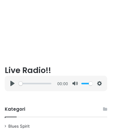
Live Radio!!
00:00
P
M
S
l
u
e
a
t
t
Kategori
y
e
t
i
n
Blues Spirit
g