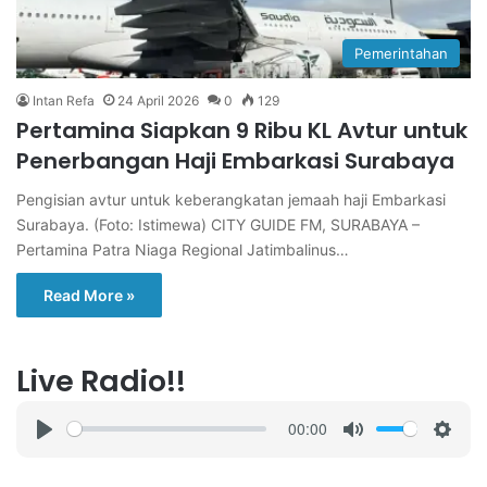
Pemerintahan
Intan Refa
24 April 2026
0
129
Pertamina Siapkan 9 Ribu KL Avtur untuk
Penerbangan Haji Embarkasi Surabaya
Pengisian avtur untuk keberangkatan jemaah haji Embarkasi
Surabaya. (Foto: Istimewa) CITY GUIDE FM, SURABAYA –
Pertamina Patra Niaga Regional Jatimbalinus…
Read More »
Live Radio!!
00:00
P
M
S
l
u
e