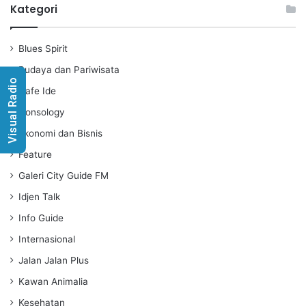
a
t
t
Kategori
y
e
t
i
Blues Spirit
n
g
Budaya dan Pariwisata
s
Visual Radio
Cafe Ide
Consology
Ekonomi dan Bisnis
Feature
Galeri City Guide FM
Idjen Talk
Info Guide
Internasional
Jalan Jalan Plus
Kawan Animalia
Kesehatan