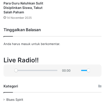
Para Guru Keluhkan Sulit
Disiplinkan Siswa, Takut
Salah Paham
14 November 2025
Tinggalkan Balasan
Anda harus
masuk
untuk berkomentar.
Live Radio!!
00:00
P
M
S
l
u
e
a
t
t
Kategori
y
e
t
i
Blues Spirit
n