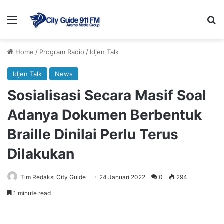
Menu
Se
Home
/
Program Radio
/
Idjen Talk
Idjen Talk
News
Sosialisasi Secara Masif Soal
Adanya Dokumen Berbentuk
Braille Dinilai Perlu Terus
Dilakukan
Tim Redaksi City Guide
24 Januari 2022
0
294
1 minute read