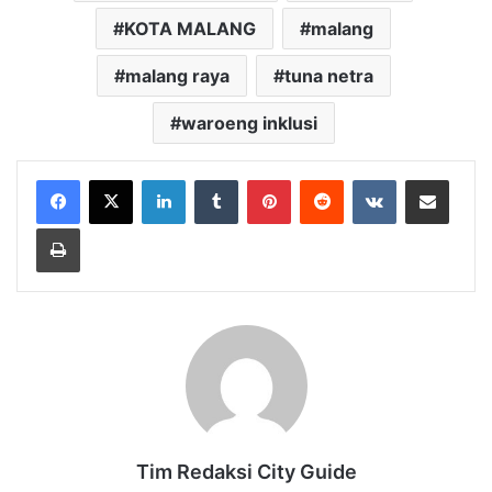
KOTA MALANG
malang
malang raya
tuna netra
waroeng inklusi
LinkedIn
Tumblr
Pinterest
Reddit
VKontakte
Share via Email
Print
Tim Redaksi City Guide