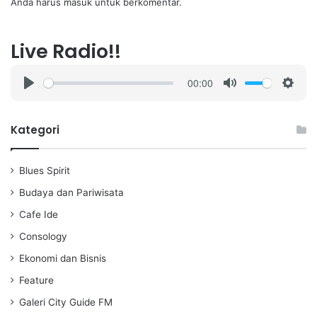
Anda harus
masuk
untuk berkomentar.
Live Radio!!
00:00
P
M
S
l
u
e
a
t
t
Kategori
y
e
t
i
Blues Spirit
n
g
Budaya dan Pariwisata
s
Cafe Ide
Consology
Ekonomi dan Bisnis
Feature
Galeri City Guide FM