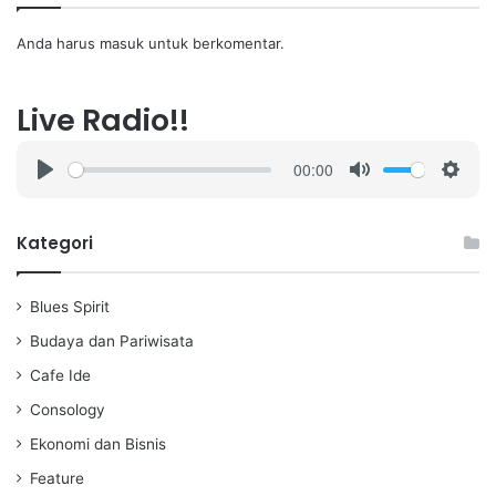
Anda harus
masuk
untuk berkomentar.
Live Radio!!
00:00
P
M
S
l
u
e
a
t
t
Kategori
y
e
t
i
Blues Spirit
n
g
Budaya dan Pariwisata
s
Cafe Ide
Consology
Ekonomi dan Bisnis
Feature