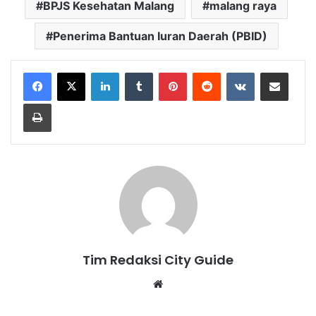
BPJS Kesehatan Malang
malang raya
Penerima Bantuan Iuran Daerah (PBID)
LinkedIn
Tumblr
Pinterest
Reddit
VKontakte
Share via Email
Print
Tim Redaksi City Guide
Website