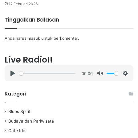
12 Februari 2026
Tinggalkan Balasan
Anda harus
masuk
untuk berkomentar.
Live Radio!!
00:00
P
M
S
l
u
e
a
t
t
Kategori
y
e
t
i
Blues Spirit
n
g
Budaya dan Pariwisata
s
Cafe Ide