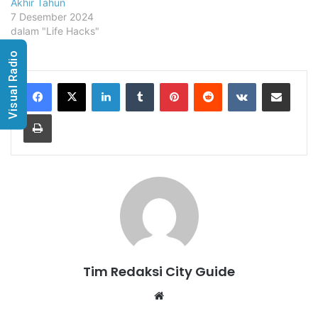
Akhir Tahun
7 Desember 2024
dalam "Life Hacks"
Visual Radio
LinkedIn
Tumblr
Pinterest
Reddit
VKontakte
Share via Email
Print
Tim Redaksi City Guide
Website