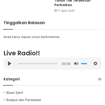
Tahun Tak Tersentuh
Perbaikan
17 April 2025
Tinggalkan Balasan
Anda harus
masuk
untuk berkomentar.
Live Radio!!
00:00
P
M
S
l
u
e
a
t
t
Kategori
y
e
t
i
Blues Spirit
n
g
Budaya dan Pariwisata
s