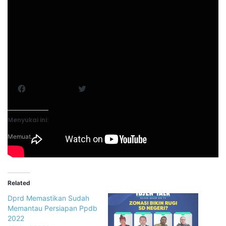
Bagikan ini:
Facebook
Twitter
Menyukai ini:
Memuat...
Related
Dprd Memastikan Sudah
Memantau Persiapan Ppdb
2022