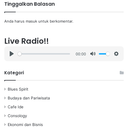
Tinggalkan Balasan
Anda harus
masuk
untuk berkomentar.
Live Radio!!
00:00
P
M
S
l
u
e
a
t
t
Kategori
y
e
t
i
Blues Spirit
n
g
Budaya dan Pariwisata
s
Cafe Ide
Consology
Ekonomi dan Bisnis