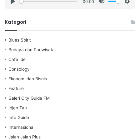
00:00
P
M
S
l
u
e
a
t
t
Kategori
y
e
t
i
Blues Spirit
n
g
Budaya dan Pariwisata
s
Cafe Ide
Consology
Ekonomi dan Bisnis
Feature
Galeri City Guide FM
Idjen Talk
Info Guide
Internasional
Jalan Jalan Plus