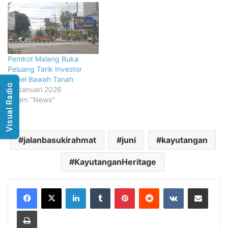
Pemkot Malang Buka
Peluang Tarik Investor
Kabel Bawah Tanah
Visual Radio
15 Januari 2026
dalam "News"
jalanbasukirahmat
juni
kayutangan
KayutanganHeritage
LinkedIn
Tumblr
Pinterest
Reddit
VKontakte
Share via Email
Print