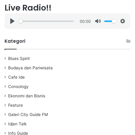
Live Radio!!
00:00
P
M
S
l
u
e
a
t
t
Kategori
y
e
t
i
Blues Spirit
n
g
Budaya dan Pariwisata
s
Cafe Ide
Consology
Ekonomi dan Bisnis
Feature
Galeri City Guide FM
Idjen Talk
Info Guide