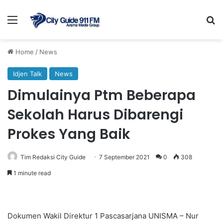
Menu
Se
Home
/
News
Idjen Talk
News
Dimulainya Ptm Beberapa
Sekolah Harus Dibarengi
Prokes Yang Baik
Tim Redaksi City Guide
7 September 2021
0
308
1 minute read
Dokumen Wakil Direktur 1 Pascasarjana UNISMA – Nur