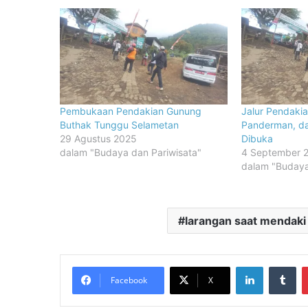
Pembukaan Pendakian Gunung
Jalur Pendaki
Buthak Tunggu Selametan
Panderman, d
29 Agustus 2025
Dibuka
dalam "Budaya dan Pariwisata"
4 September 
dalam "Budaya
larangan saat mendak
LinkedIn
Tu
Facebook
X