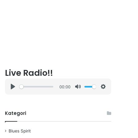
Live Radio!!
00:00
P
M
S
l
u
e
a
t
t
Kategori
y
e
t
i
n
Blues Spirit
g