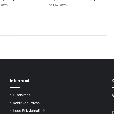
 2025
31 Mei 2025
Informasi
Disclaimer
A
L
Kebijakan Privasi
Kode Etik Jurnalistik
T