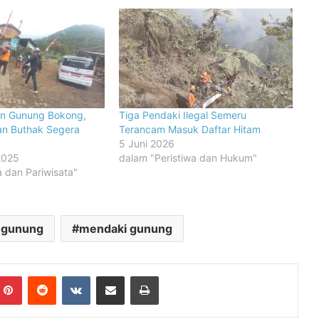
an Gunung Bokong,
Tiga Pendaki Ilegal Semeru
an Buthak Segera
Terancam Masuk Daftar Hitam
5 Juni 2026
2025
dalam "Peristiwa dan Hukum"
 dan Pariwisata"
i gunung
mendaki gunung
mblr
Pinterest
Reddit
VKontakte
Share via Email
Print