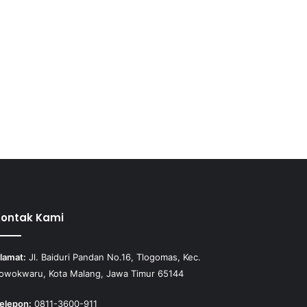
Kontak Kami
lamat:
Jl. Baiduri Pandan No.16, Tlogomas, Kec.
owokwaru, Kota Malang, Jawa Timur 65144
elepon:
0811-3600-911