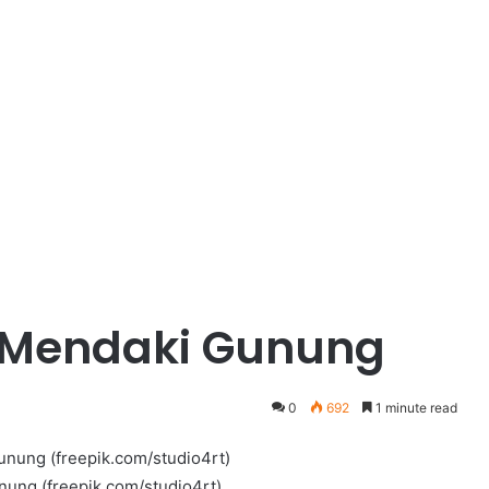
 Mendaki Gunung
0
692
1 minute read
unung (freepik.com/studio4rt)